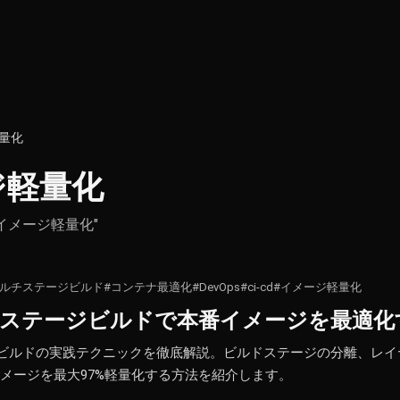
量化
ジ軽量化
ith "イメージ軽量化"
マルチステージビルド
#コンテナ最適化
#DevOps
#ci-cd
#イメージ軽量化
マルチステージビルドで本番イメージを最適
テージビルドの実践テクニックを徹底解説。ビルドステージの分離、レ
で本番イメージを最大97%軽量化する方法を紹介します。