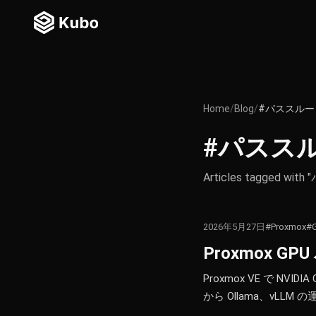
Home
/
Blog
/
#パススルー
#パスス
Articles tagged wi
2026年5月27日
#Proxmox
#
Proxmox G
Proxmox VE で N
から Ollama、vLLM 