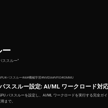
ルー
th "パススルー"
GPU
#パススルー
#AI
#機械学習
#NVIDIA
#VFIO
#IOMMU
PU パススルー設定: AI/ML ワークロード対
VIDIA GPU パススルーを設定し、AI/ML ワークロードを実行する完全ガイ
の運用まで。