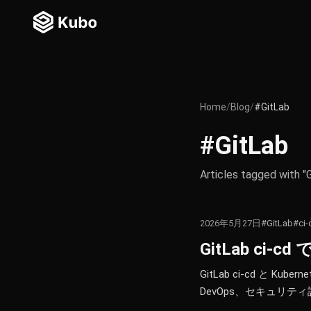
Home
/
Blog
/
#GitLab
#GitLab
Articles tagged with "
2026年5月27日
#GitLab
#ci-
GitLab c
GitLab ci-cd と
DevOps、セキュリテ