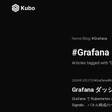
Home
/
Blog
/
#Grafana
#Grafana
Articles tagged with "
2026年5月27日
#Grafana
#K
Grafana 
Grafana で Kube
Signals、パネル構