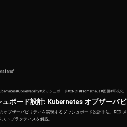
Grafana"
ubernetes
#Observability
#ダッシュボード
#CNCF
#Prometheus
#監視
#可視化
ダッシュボード設計: Kubernetes オブザー
rnetes のオブザーバビリティを実現するダッシュボード設計手法。RED メソッ
成のベストプラクティスを解説。