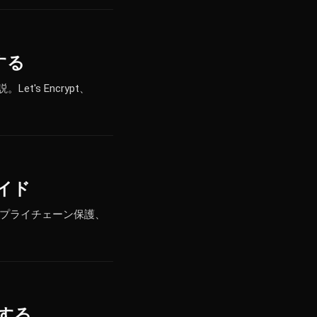
理する
et's Encrypt、
ガイド
T、サプライチェーン保護、
新する