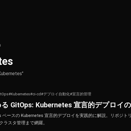
s
tes
Kubernetes"
itOps
#Kubernetes
#ci-cd
#デプロイ自動化
#宣言的管理
める GitOps: Kubernetes 宣言的デプロ
tOps ベースの Kubernetes 宣言的デプロイを実践的に解説。リポジトリ
、マルチクラスタ管理まで網羅。