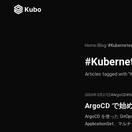
Home
/
Blog
/
#Kubernete
#Kuberne
Articles tagged with "
2026年5月27日
#ArgoCD
#G
ArgoCD で始
ArgoCD を使った Gi
ApplicationSet