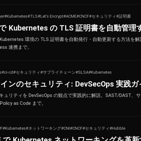
er
#Kubernetes
#TLS
#Let's Encrypt
#ACME
#CNCF
#セキュリティ
#証明書
er で Kubernetes の TLS 証明書を自動管
って Kubernetes 環境の TLS 証明書を自動発行・自動更新する方法を解説。L
ress 連携まで。
s
#ci-cd
#セキュリティ
#サプライチェーン
#SLSA
#Kubernetes
プラインのセキュリティ: DevSecOps 実践
セキュリティを DevSecOps の観点で実践的に解説。SAST/DAS
icy as Code まで。
PF
#Kubernetes
#ネットワーキング
#CNI
#CNCF
#セキュリティ
#Hubble
eBPF で Kubernetes ネットワーキングを革