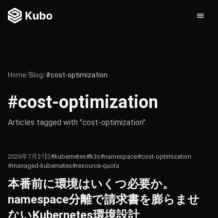
Home
/
Blog
/
#cost-optimization
#cost-optimization
Articles tagged with "cost-optimization"
2026年7月21日
#kubernetes
#k3s
#namespace
#cost-optimization
#managed-kubernetes
#resource-quota
本番前に環境はいくつ必要か。
namespace分離で請求書を膨らませ
ないKubernetes環境設計