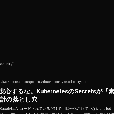
ecurity"
s
#k3s
#secrets-management
#rbac
#security
#etcd-encryption
て安心するな。KubernetesのSecrets
設計の落とし穴
cretsはBase64エンコードされているだけで、暗号化されていない。et