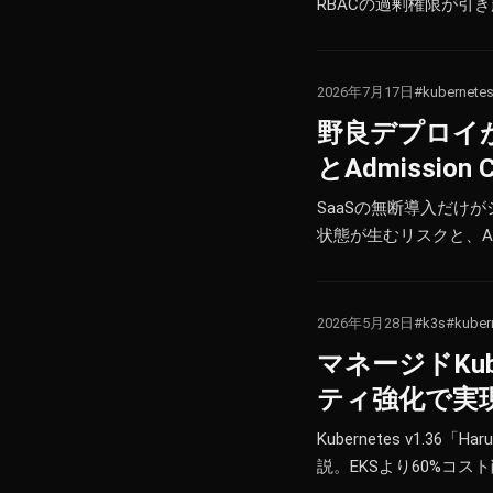
RBACの過剰権限が引き
2026年7月17日
#kubernete
野良デプロイが
とAdmission
SaaSの無断導入だけが
状態が生むリスクと、Adm
2026年5月28日
#k3s
#kuber
マネージドKub
ティ強化で実
Kubernetes v1.
説。EKSより60%コス