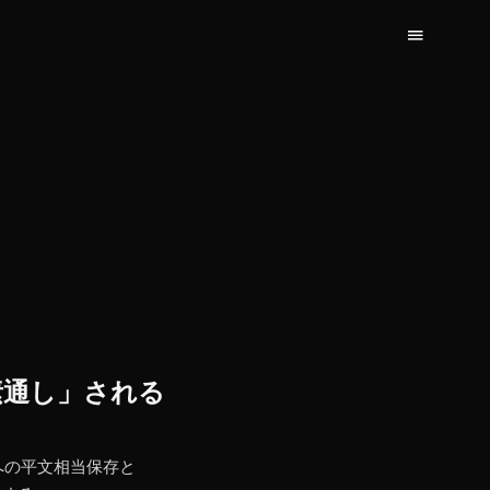
が「素通し」される
cdへの平文相当保存と