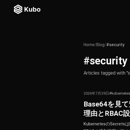
Home
/
Blog
/
#security
#security
Articles tagged with "s
2026年7月29日
#kubernete
Base64を見
理由とRBAC
KubernetesのSe