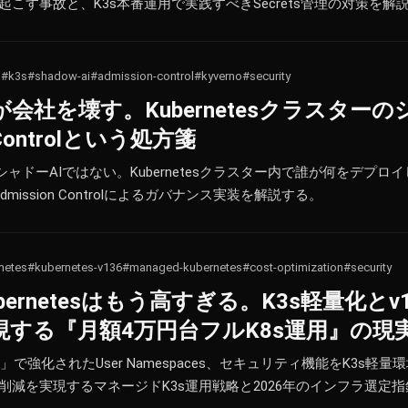
起こす事故と、K3s本番運用で実践すべきSecrets管理の対策を解
s
#k3s
#shadow-ai
#admission-control
#kyverno
#security
会社を壊す。Kubernetesクラスターの
 Controlという処方箋
シャドーAIではない。Kubernetesクラスター内で誰が何をデプ
ission Controlによるガバナンス実装を解説する。
netes
#kubernetes-v136
#managed-kubernetes
#cost-optimization
#security
ernetesはもう高すぎる。K3s軽量化とv
現する『月額4万円台フルK8s運用』の現
36「Haru」で強化されたUser Namespaces、セキュリティ機能をK3
ト削減を実現するマネージドK3s運用戦略と2026年のインフラ選定