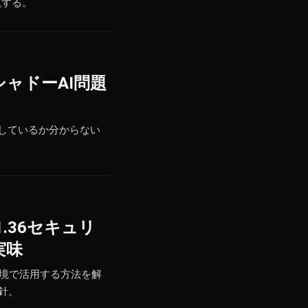
説する。
シャドーAI問題
ロイしているか分からない
1.36セキュリ
実味
s軽量環境で活用する方法を解
指針。