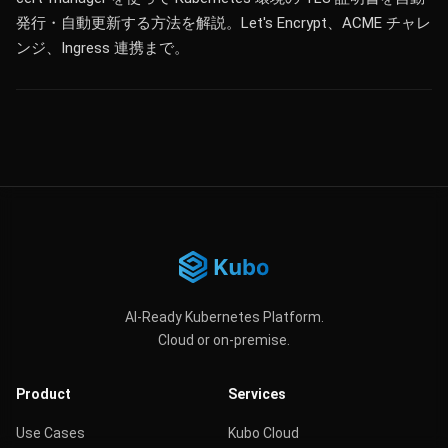
発行・自動更新する方法を解説。Let's Encrypt、ACME チャレ
ンジ、Ingress 連携まで。
AI-Ready Kubernetes Platform.
Cloud or on-premise.
Product
Services
Use Cases
Kubo Cloud